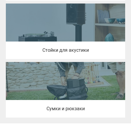
BOSE
Die Hard
Invotone
Proel
Tempo
Тип
Стойки для акустики
Адаптер
Аккумулятор
Антенна
Держатель
Еще (8)
Кабель
Сумки и рюкзаки
Кабель-адаптер
Подобрано
111 товаров
Крепление
Сбросить фильтр