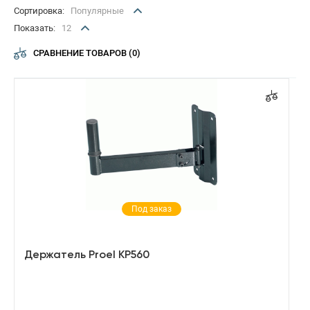
Пульт
Сортировка:
Популярные
Рюкзак
Показать:
12
Стойка
СРАВНЕНИЕ ТОВАРОВ (0)
Сумка
Чехол
Под заказ
Держатель Proel KP560