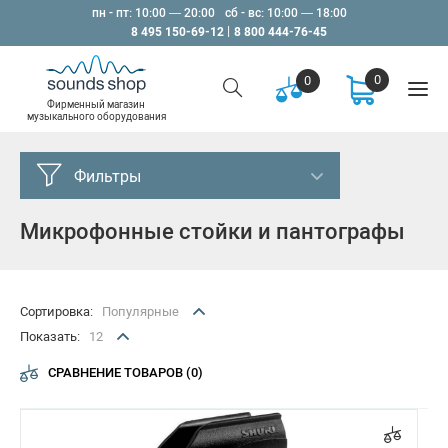
пн - пт: 10:00 — 20:00
сб - вс: 10:00 — 18:00
8 495 150-69-12
8 800 444-76-45
0
0
Фирменный магазин
музыкального оборудования
Фильтры
Микрофонные стойки и пантографы
Цена, Р
от
до
–
Сортировка:
Популярные
Показать:
12
Производители
СРАВНЕНИЕ ТОВАРОВ (0)
Invotone
Proel