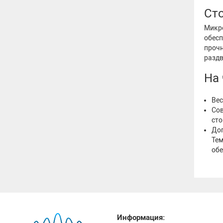
Сто
Микро
обесп
прочн
разд
На
Вес
Сов
сто
Доп
Тем
обе
Информация: