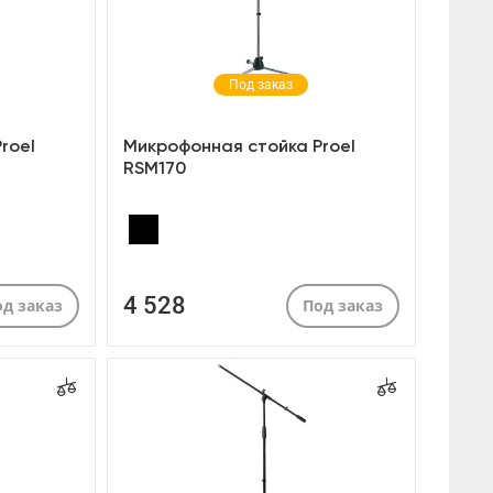
Под заказ
roel
Микрофонная стойка Proel
RSM170
4 528
д заказ
Под заказ