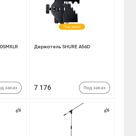
Под заказ
00SMXLR
Держатель SHURE A56D
7 176
д заказ
Под заказ