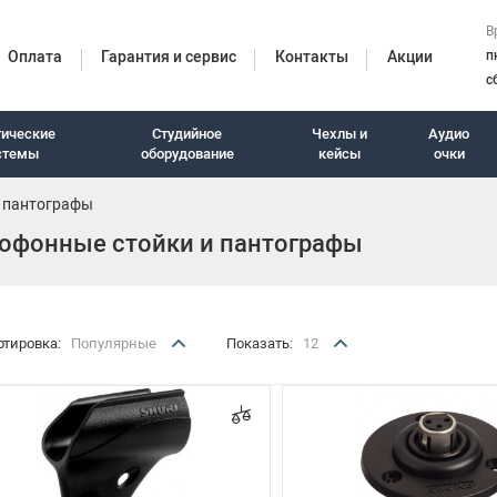
В
Оплата
Гарантия и сервис
Контакты
Акции
п
с
тические
Студийное
Чехлы и
Аудио
стемы
оборудование
кейсы
очки
 пантографы
офонные стойки и пантографы
итуры
ртировка:
Популярные
Показать:
12