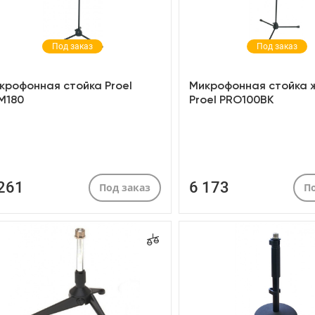
Под заказ
Под заказ
крофонная стойка Proel
Микрофонная стойка 
M180
Proel PRO100BK
 261
6 173
Под заказ
По