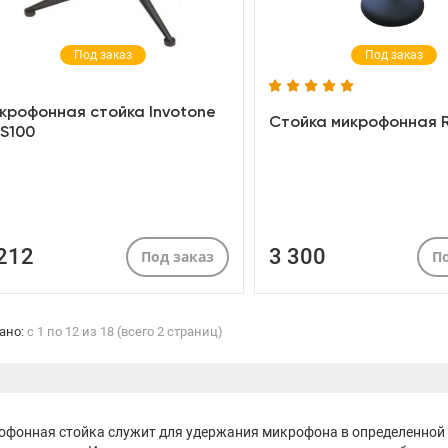
Под заказ
Под заказ
крофонная стойка Invotone
Стойка микрофонная 
S100
 212
3 300
Под заказ
По
ано:
с 1 по 12 из 18 (всего 2 страниц)
фонная стойка служит для удержания микрофона в определенной 