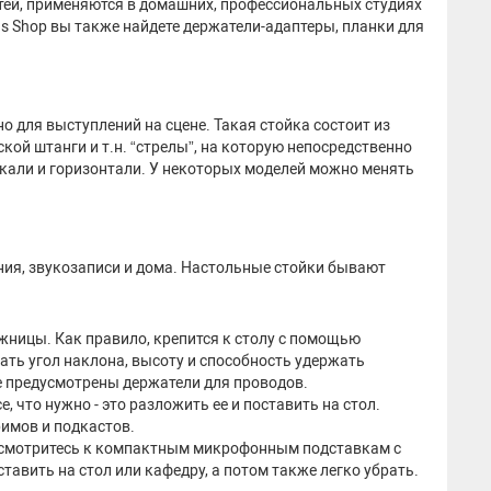
стей, применяются в домашних, профессиональных студиях
nds Shop вы также найдете держатели-адаптеры, планки для
 для выступлений на сцене. Такая стойка состоит из
ой штанги и т.н. “стрелы”, на которую непосредственно
кали и горизонтали. У некоторых моделей можно менять
ия, звукозаписи и дома. Настольные стойки бывают
ницы. Как правило, крепится к столу с помощью
ать угол наклона, высоту и способность удержать
ве предусмотрены держатели для проводов.
, что нужно - это разложить ее и поставить на стол.
римов и подкастов.
рисмотритесь к компактным микрофонным подставкам с
авить на стол или кафедру, а потом также легко убрать.