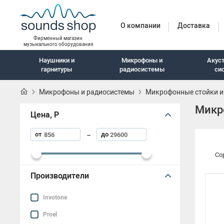
О компании
Доставка
Фирменный магазин
музыкального оборудования
Наушники и
Микрофоны и
Акус
гарнитуры
радиосистемы
си
Микрофоны и радиосистемы
Микрофонные стойки и
Микр
Наушники и гарн
Цена, Р
от
до
–
Со
Наушники с шумоподавлением
Беспроводные наушники
Производители
Внутриканальные наушники
Invotone
Закрытые наушники
Proel