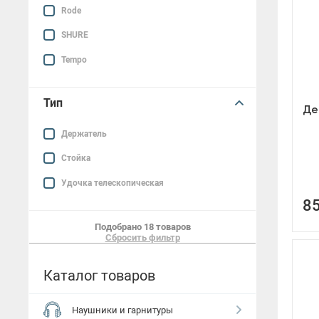
Открытые наушники
Rode
Наушники HI-FI
SHURE
Tempo
Наушники для ТВ
Гарнитуры
Тип
Де
Аксессуары для наушников
Держатель
Стойка
Удочка телескопическая
8
Подобрано
18 товаров
Сбросить фильтр
Каталог товаров
Наушники и гарнитуры