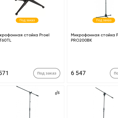
Под заказ
Под заказ
крофонная стойка Proel
Микрофонная стойка P
T60TL
PRO200BK
 571
6 547
Под заказ
По