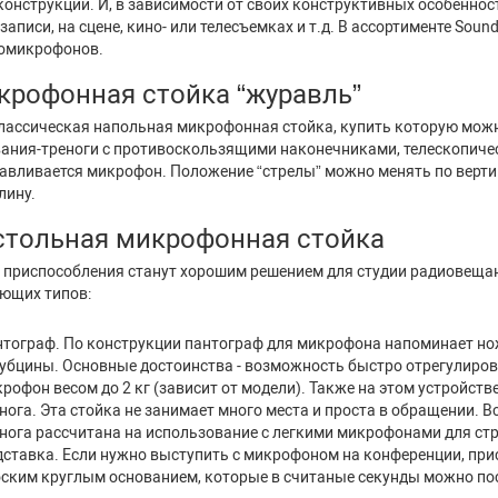
 конструкции. И, в зависимости от своих конструктивных особенно
записи, на сцене, кино- или телесъемках и т.д. В ассортименте Sou
еомикрофонов.
крофонная стойка “журавль”
лассическая напольная микрофонная стойка, купить которую можно
ания-треноги с противоскользящими наконечниками, телескопическ
авливается микрофон. Положение “стрелы” можно менять по верти
длину.
стольная микрофонная стойка
 приспособления станут хорошим решением для студии радиовещан
ющих типов:
тограф. По конструкции пантограф для микрофона напоминает нож
убцины. Основные достоинства - возможность быстро отрегулиров
рофон весом до 2 кг (зависит от модели). Также на этом устройст
нога. Эта стойка не занимает много места и проста в обращении. Все
нога рассчитана на использование с легкими микрофонами для ст
ставка. Если нужно выступить с микрофоном на конференции, п
ским круглым основанием, которые в считаные секунды можно пост