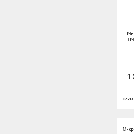
Ми
TM
1
Показ
Микро