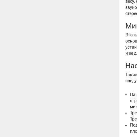
весу,
звуко
стер
Ми
Это к
основ
устан
и ее 
На
Такие
следу
Пан
стр
мик
Тре
Тре
Под
пло