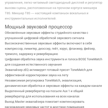
управления, легко читаемый светодиодный дисплей и регулятор
вызова сцены, расположенные на прочном корпусе микшера
T8S. Микшер T8S — настоящий компаньон вокальных и
инструментальных исполнителей.
Мощный звуковой процессор
Обновлённые звуковые эффекты студийного качества с
улучшенной цифровой обработкой звукового сигнала
Высококачественные звуковые эффекты включают в себя
компрессор, лимитер, деэссер, гейт, хорус, фланжер, фейзер,
тремоло, задержку и реверберацию
Цифровая обработка звука инструмента и голоса BOSE ToneMatch
для создания естественного звучания
Эквалайзер zEQ активирует готовый пресет ToneMatch для
эффективной корректировки звука на лету
Независимая регулировка ToneMatch, эквализация,
динамическая обработка и звуковые эффекты на каждом канале
Выделенный ревербератор на посыле Aux 1 и общий
ревербератор для использования на всех каналах
Выход Master эквалайзера помогает компенсировать
расхождения звуковых частот в акустике помещения