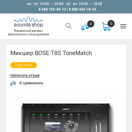
пн - пт: 10:00 — 20:00
сб - вс: 10:00 — 18:00
8 495 150-69-12
8 800 444-76-45
0
0
Фирменный магазин
музыкального оборудования
Микшер BOSE T8S ToneMatch
Под заказ
Написать отзыв
К сравнению