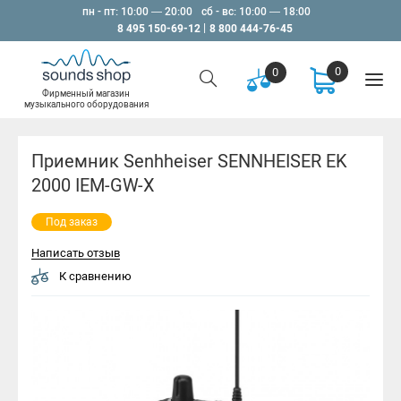
пн - пт: 10:00 — 20:00
сб - вс: 10:00 — 18:00
8 495 150-69-12
8 800 444-76-45
0
0
Фирменный магазин
музыкального оборудования
Приемник Senhheiser SENNHEISER EK
2000 IEM-GW-X
Под заказ
Написать отзыв
К сравнению