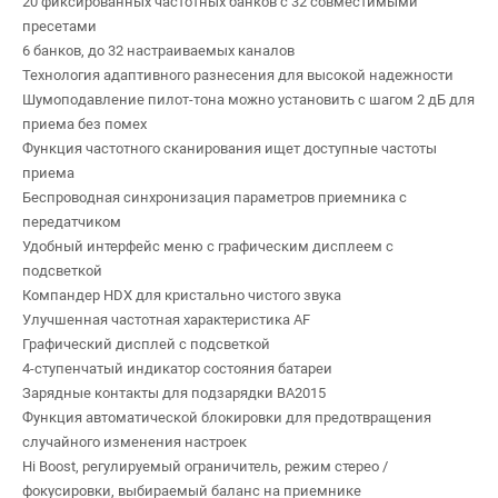
20 фиксированных частотных банков с 32 совместимыми
пресетами
6 банков, до 32 настраиваемых каналов
Технология адаптивного разнесения для высокой надежности
Шумоподавление пилот-тона можно установить с шагом 2 дБ для
приема без помех
Функция частотного сканирования ищет доступные частоты
приема
Беспроводная синхронизация параметров приемника с
передатчиком
Удобный интерфейс меню с графическим дисплеем с
подсветкой
Компандер HDX для кристально чистого звука
Улучшенная частотная характеристика AF
Графический дисплей с подсветкой
4-ступенчатый индикатор состояния батареи
Зарядные контакты для подзарядки BA2015
Функция автоматической блокировки для предотвращения
случайного изменения настроек
Hi Boost, регулируемый ограничитель, режим стерео /
фокусировки, выбираемый баланс на приемнике