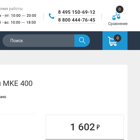
ремя работы:
0
8 495 150-69-12
н - пт: 10:00 — 20:00
8 800 444-76-45
б - вс: 10:00 — 18:00
Сравнение
0
я MKE 400
нию
1 602