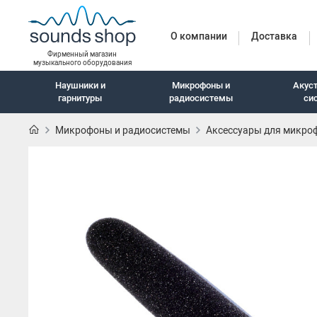
О компании
Доставка
Фирменный магазин
музыкального оборудования
Наушники и
Микрофоны и
Акус
гарнитуры
радиосистемы
си
Микрофоны и радиосистемы
Аксессуары для микро
Наушники и гарн
Наушники с шумоподавлением
Беспроводные наушники
Внутриканальные наушники
Закрытые наушники