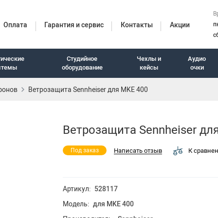
В
Оплата
Гарантия и сервис
Контакты
Акции
п
с
тические
Студийное
Чехлы и
Аудио
стемы
оборудование
кейсы
очки
фонов
Ветрозащита Sennheiser для MKE 400
итуры
Ветрозащита Sennheiser дл
Написать отзыв
К сравне
Под заказ
Артикул:
528117
Модель:
для MKE 400