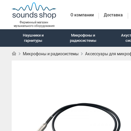
О компании
Доставка
Фирменный магазин
музыкального оборудования
Наушники и
Микрофоны и
Акус
гарнитуры
радиосистемы
си
Микрофоны и радиосистемы
Аксессуары для микро
Наушники и гарн
Наушники с шумоподавлением
Беспроводные наушники
Внутриканальные наушники
Закрытые наушники