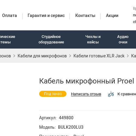
В
Оплата
Гарантия и сервис
Контакты
Акции
п
с
тические
Студийное
Чехлы и
Аудио
стемы
оборудование
кейсы
очки
фонов
Кабели для микрофонов
Кабели готовые XLR Jack
Ка
итуры
Кабель микрофонный Proel
Написать отзыв
К сравне
Под заказ
Артикул:
449800
Модель:
BULK200LU3