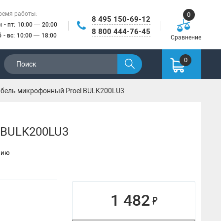
ремя работы:
0
8 495 150-69-12
н - пт: 10:00 — 20:00
8 800 444-76-45
б - вс: 10:00 — 18:00
Сравнение
0
бель микрофонный Proel BULK200LU3
 BULK200LU3
нию
1 482