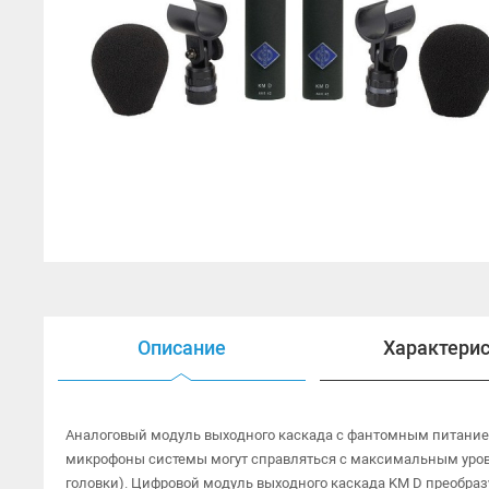
Открытые наушники
Наушники HI-FI
Наушники для ТВ
Гарнитуры
Аксессуары для наушников
Описание
Характери
Аналоговый модуль выходного каскада с фантомным питанием
микрофоны системы могут справляться с максимальным уровн
головки). Цифровой модуль выходного каскада KM D преобраз