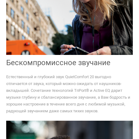
Бескомпромиссное звучание
Естественный и глубокий звук QuietComfort 20 выгодно
отличается от звука, который можно ожидать от наушников-
вкладышей. Сочетание технологий TriPort® и Active EQ дарит
музыке глубину и сбалансированное звучание, а Вам бодрость и
хорошее настроение в течение всего дня с любимой музыкой,
радующей звучанием даже самых тихих звуков.