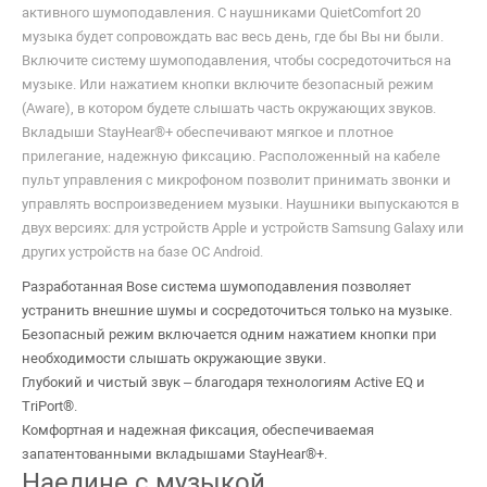
активного шумоподавления. С наушниками QuietComfort 20
музыка будет сопровождать вас весь день, где бы Вы ни были.
Включите систему шумоподавления, чтобы сосредоточиться на
музыке. Или нажатием кнопки включите безопасный режим
(Aware), в котором будете слышать часть окружающих звуков.
Вкладыши StayHear®+ обеспечивают мягкое и плотное
прилегание, надежную фиксацию. Расположенный на кабеле
пульт управления с микрофоном позволит принимать звонки и
управлять воспроизведением музыки. Наушники выпускаются в
двух версиях: для устройств Apple и устройств Samsung Galaxy или
других устройств на базе ОС Android.
Разработанная Bose система шумоподавления позволяет
устранить внешние шумы и сосредоточиться только на музыке.
Безопасный режим включается одним нажатием кнопки при
необходимости слышать окружающие звуки.
Глубокий и чистый звук – благодаря технологиям Active EQ и
TriPort®.
Комфортная и надежная фиксация, обеспечиваемая
запатентованными вкладышами StayHear®+.
Наедине с музыкой