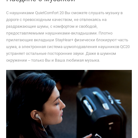
С наушниками QuietComfort 20 Вы сможете слушать музыку в
дороге с превосходным качеством, не отвлекаясь на
раздражающие шумы, с комфортом и свободой,
предоставляемыми наушниками-вкладышами. Плотно
прилегающие вкладыши StayHear+ физически блокируют часть
шума, а электронная система шумоподавления наушников QC20
устраняет остальные посторонние звуки. Даже в шумном
окружении – только Вы и Ваша любимая музыка.