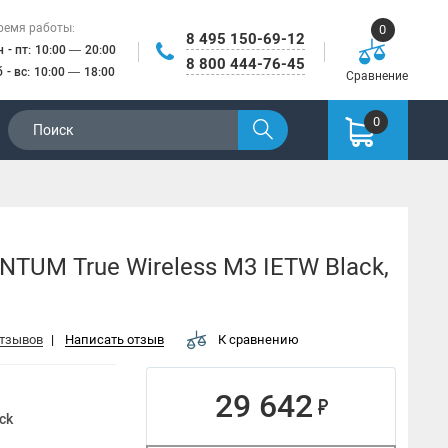
ремя работы:
0
8 495 150-69-12
н - пт: 10:00 — 20:00
8 800 444-76-45
б - вс: 10:00 — 18:00
Сравнение
0
TUM True Wireless M3 IETW Black,
отзывов
|
Написать отзыв
К сравнению
29 642
ck