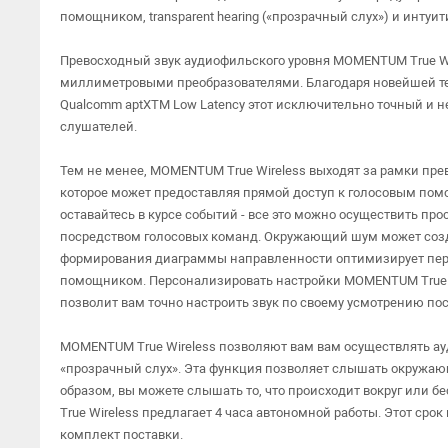
помощником, transparent hearing («прозрачный слух») и интуи
Превосходный звук аудиофильского уровня MOMENTUM True W
миллиметровыми преобразователями. Благодаря новейшей тех
Qualcomm aptXTM Low Latency этот исключительно точный и н
слушателей.
Тем не менее, MOMENTUM True Wireless выходят за рамки прев
которое может предоставляя прямой доступ к голосовым помощн
оставайтесь в курсе событий - все это можно осуществить п
посредством голосовых команд. Окружающий шум может созда
формирования диаграммы направленности оптимизирует пере
помощником. Персонализировать настройки MOMENTUM True Wi
позволит вам точно настроить звук по своему усмотрению по
MOMENTUM True Wireless позволяют вам вам осуществлять ау
«прозрачный слух». Эта функция позволяет слышать окружа
образом, вы можете слышать то, что происходит вокруг или
True Wireless предлагает 4 часа автономной работы. Этот сро
комплект поставки.