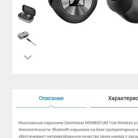
Открытые наушники
Наушники HI-FI
Наушники для ТВ
Гарнитуры
Аксессуары для наушников
Описание
Характери
Изысканные наушники Sennheiser MOMENTUM True Wireless ус
технологичности. Bluetooth-наушники на базе проприетарных 
обеспечивают непревзойденное качество звука наряду с ра