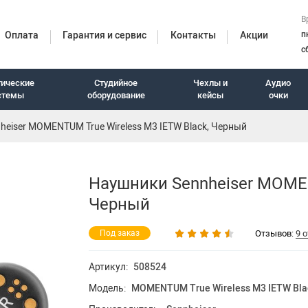
В
Оплата
Гарантия и сервис
Контакты
Акции
п
с
тические
Студийное
Чехлы и
Аудио
стемы
оборудование
кейсы
очки
eiser MOMENTUM True Wireless M3 IETW Black, Черный
итуры
Наушники Sennheiser MOMEN
Черный
Отзывов:
9 
Под заказ
Артикул:
508524
Модель:
MOMENTUM True Wireless M3 IETW Bla