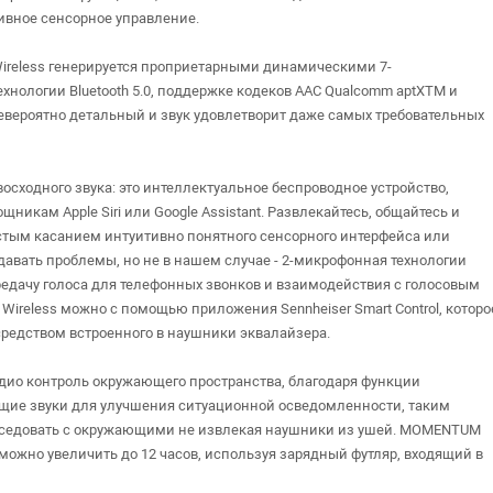
тивное сенсорное управление.
ireless генерируется проприетарными динамическими 7-
нологии Bluetooth 5.0, поддержке кодеков AAC Qualcomm aptXTM и
евероятно детальный и звук удовлетворит даже самых требовательных
осходного звука: это интеллектуальное беспроводное устройство,
икам Apple Siri или Google Assistant. Развлекайтесь, общайтесь и
ростым касанием интуитивно понятного сенсорного интерфейса или
вать проблемы, но не в нашем случае - 2-микрофонная технологии
дачу голоса для телефонных звонков и взаимодействия с голосовым
reless можно с помощью приложения Sennheiser Smart Control, которо
средством встроенного в наушники эквалайзера.
дио контроль окружающего пространства, благодаря функции
ющие звуки для улучшения ситуационной осведомленности, таким
 беседовать с окружающими не извлекая наушники из ушей. MOMENTUM
к можно увеличить до 12 часов, используя зарядный футляр, входящий в