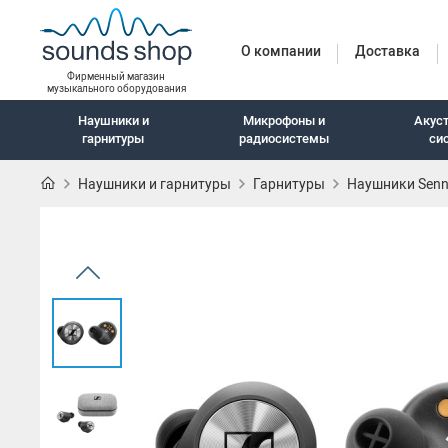
О компании
Доставка
Фирменный магазин
музыкального оборудования
Наушники и
Микрофоны и
Акус
гарнитуры
радиосистемы
си
Наушники и гарнитуры
Гарнитуры
Наушники Sennh
Наушники и гарн
Наушники с шумоподавлением
Беспроводные наушники
Внутриканальные наушники
Закрытые наушники