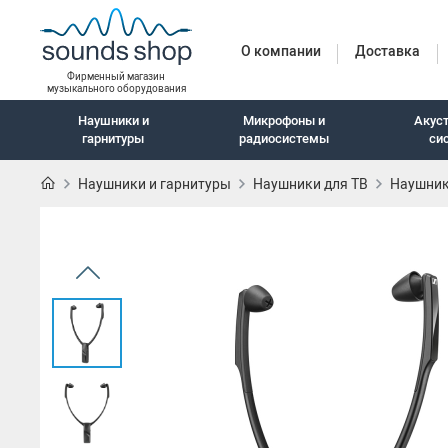
О компании
Доставка
Фирменный магазин
музыкального оборудования
Наушники и
Микрофоны и
Акус
гарнитуры
радиосистемы
си
Наушники и гарнитуры
Наушники для ТВ
Наушники
Наушники и гарн
Наушники с шумоподавлением
Беспроводные наушники
Внутриканальные наушники
Закрытые наушники