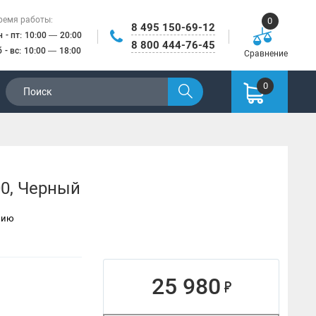
ремя работы:
0
8 495 150-69-12
н - пт: 10:00 — 20:00
8 800 444-76-45
б - вс: 10:00 — 18:00
Сравнение
0
00, Черный
нию
25 980