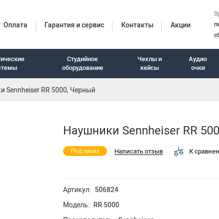
В
Оплата
Гарантия и сервис
Контакты
Акции
п
с
тические
Студийное
Чехлы и
Аудио
стемы
оборудование
кейсы
очки
 Sennheiser RR 5000, Черный
итуры
Наушники Sennheiser RR 50
Написать отзыв
К сравне
Под заказ
Артикул:
506824
Модель:
RR 5000