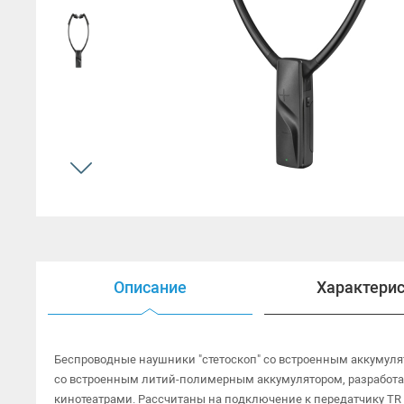
Открытые наушники
Наушники HI-FI
Наушники для ТВ
Гарнитуры
Аксессуары для наушников
Описание
Характери
Беспроводные наушники "стетоскоп" со встроенным аккумуля
со встроенным литий-полимерным аккумулятором, разработ
кинотеатрами. Рассчитаны на подключение к передатчику TR 