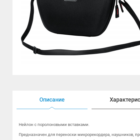
Открытые наушники
Наушники HI-FI
Наушники для ТВ
Гарнитуры
Аксессуары для наушников
Описание
Характери
Нейлон с поролоновыми вставками.
Предназначен для переноски микрорекордера, наушников, пр