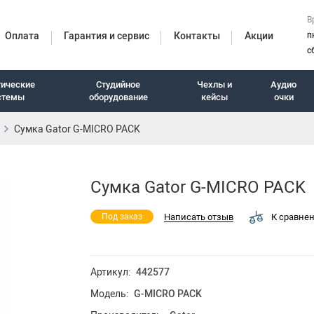
В
Оплата
Гарантия и сервис
Контакты
Акции
п
с
тические
Студийное
Чехлы и
Аудио
стемы
оборудование
кейсы
очки
Сумка Gator G-MICRO PACK
итуры
Сумка Gator G-MICRO PACK
Написать отзыв
К сравне
Под заказ
Артикул:
442577
Модель:
G-MICRO PACK