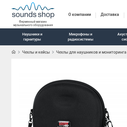
О компании
Доставка
Фирменный магазин
музыкального оборудования
Наушники и
Микрофоны и
Акус
гарнитуры
радиосистемы
си
Чехлы и кейсы
Чехлы для наушников и мониторинга
Наушники и гарн
Наушники с шумоподавлением
Беспроводные наушники
Внутриканальные наушники
Закрытые наушники