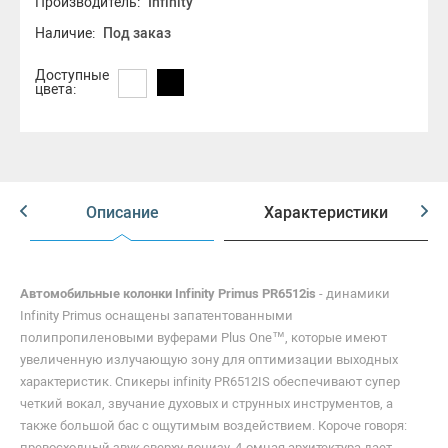
Производитель:
Infinity
Наличие:
Под заказ
Доступные
цвета:
Описание
Характеристики
Автомобильные колонки Infinity Primus PR6512is
- динамики
Infinity Primus оснащены запатентованными
полипропиленовыми вуферами Plus One™, которые имеют
увеличенную излучающую зону для оптимизации выходных
характеристик. Спикеры infinity PR6512IS обеспечивают супер
четкий вокал, звучание духовых и струнных инструментов, а
также большой бас с ощутимым воздействием. Короче говоря:
превосходный звук сверху донизу. 4-омная архитектура дает