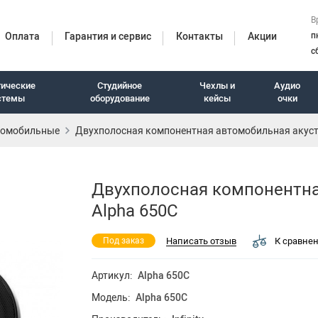
В
Оплата
Гарантия и сервис
Контакты
Акции
п
с
тические
Студийное
Чехлы и
Аудио
стемы
оборудование
кейсы
очки
томобильные
Двухполосная компонентная автомобильная акустик
итуры
Двухполосная компонентная
Alpha 650C
Написать отзыв
К сравне
Под заказ
Артикул:
Alpha 650C
Модель:
Alpha 650C