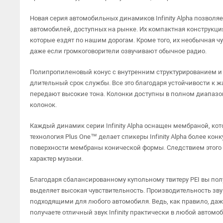
Новая серия автомобильных динамиков Infinity Alpha позволяе
автомобилей, доступных на рынке. Их компактная конструкция
которые ездят по нашим дорогам. Кроме того, их необычная
даже если громкоговорители озвучивают обычное радио.
Полипропиленовый конус с внутренним структурированием и 
длительный срок службы. Все это благодаря устойчивости к 
передают высокие тона. Колонки доступны в полном диапазон
колонок.
Каждый динамик серии Infinity Alpha оснащен мембраной, ко
технология Plus One™ делает спикеры Infinity Alpha более к
поверхности мембраны конической формы. Следствием этого 
характер музыки.
Благодаря сбалансированному купольному твитеру PEI вы пол
выделяет высокая чувствительность. Производительность зв
подходящими для любого автомобиля. Ведь, как правило, даже
получаете отличный звук Infinity практически в любой автомо