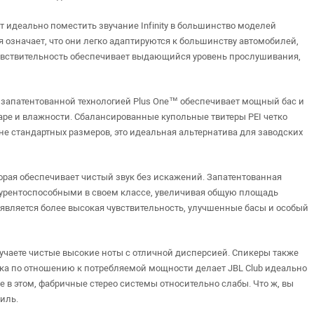
т идеально поместить звучание Infinity в большинство моделей
 означает, что они легко адаптируются к большинству автомобилей,
 чувствительность обеспечивает выдающийся уровень прослушивания,
запатентованной технологией Plus One™ обеспечивает мощный бас и
жаре и влажности. Сбалансированные купольные твитеры PEI четко
е стандартных размеров, это идеальная альтернатива для заводских
торая обеспечивает чистый звук без искажений. Запатентованная
онкурентоспособными в своем классе, увеличивая общую площадь
является более высокая чувствительность, улучшенные басы и особый
учаете чистые высокие ноты с отличной дисперсией. Спикеры также
ука по отношению к потребляемой мощности делает JBL Club идеально
 в этом, фабричные стерео системы относительно слабы. Что ж, вы
биль.