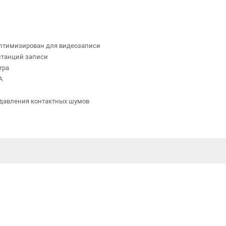
оптимизирован для видеозаписи
станций записи
тра
A
одавления контактных шумов