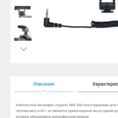
Открытые наушники
Наушники HI-FI
Наушники для ТВ
Гарнитуры
Аксессуары для наушников
Описание
Характери
Компактный микрофон «пушка» MKE 400 сконструирован для 
легкому весу в 60 г. он является превосходным аксессуаром 
которые оборудованы микрофонным входом.