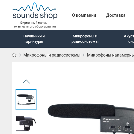
О компании
Доставка
Фирменный магазин
музыкального оборудования
Наушники и
Микрофоны и
Акус
гарнитуры
радиосистемы
си
Микрофоны и радиосистемы
Микрофоны накамерн
Наушники и гарн
Наушники с шумоподавлением
Беспроводные наушники
Внутриканальные наушники
Закрытые наушники