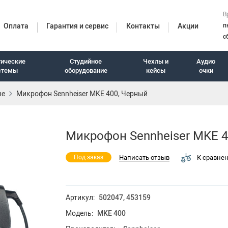
В
Оплата
Гарантия и сервис
Контакты
Акции
п
с
тические
Студийное
Чехлы и
Аудио
стемы
оборудование
кейсы
очки
ые
Микрофон Sennheiser MKE 400, Черный
итуры
Микрофон Sennheiser MKE 4
Написать отзыв
К сравне
Под заказ
Артикул:
502047, 453159
Модель:
MKE 400